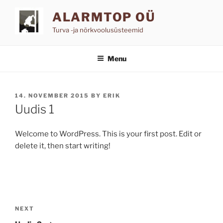
Skip
ALARMTOP OÜ
to
content
Turva -ja nõrkvoolusüsteemid
Menu
POSTED
14. NOVEMBER 2015
BY
ERIK
ON
Uudis 1
Welcome to WordPress. This is your first post. Edit or
delete it, then start writing!
Navigeerimine
Next
NEXT
Post