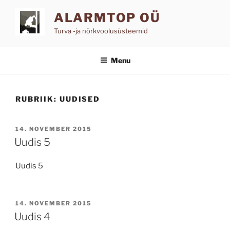
Skip
ALARMTOP OÜ
to
content
Turva -ja nõrkvoolusüsteemid
Menu
RUBRIIK:
UUDISED
POSTED
14. NOVEMBER 2015
ON
Uudis 5
Uudis 5
POSTED
14. NOVEMBER 2015
ON
Uudis 4